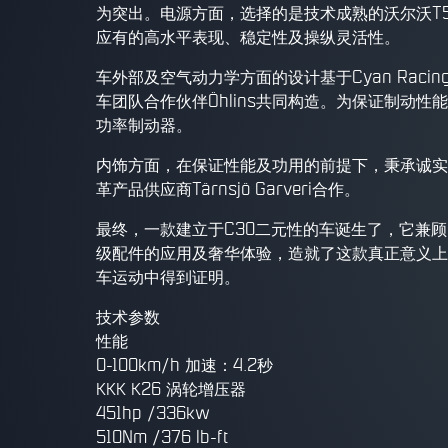
为突出。电源方面，选择的是技术成熟的沃尔沃T5
应有的高水平表现、稳定性及操纵灵活性。
车外部及空气动力学方面的设计基于Cyan Rac
车团队合作伙伴Öhlins共同构造。为保证制动性
功率制动器。
内饰方面，在保证性能及功用的前提下，秉承诚实
革产品供应商Tärnsjö Garveri合作。
最终，一款建立于C30二元性的车诞生了，它兼
级配件的应用及奢华体验，造就了这款真正意义上
车运动中得到证明。
技术参数
性能
0-100km/h 加速：4.2秒
KKK K26 涡轮增压器
451hp /336kw
510Nm /376 lb-ft