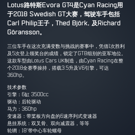
Lotus路特斯Evora GT4是Cyan Racing用
于2018 Swedish GT大赛，驾驶车手包括
Carl Philip王子，Thed Björk, 及Richard
Göransson。
三位车手在这次充满变数与挑战的赛事中，凭借1次胜利
及5次登上领奖台的成绩，锁定了GTB组别的亚军地位。
这款车型由Lotus Cars UK制造，由Cyan Racing在整
个2018全赛季操持，搭载3.5升及V6引擎，可达
360hp。
技术参数
引擎：6缸 3500cc
驱动：后轮驱动
马力：360hp
变速器：带桨板方向盘的6速序列式变速器
悬挂系统：双叉骨、双向减震器，等等
轮辋：18"带中心车轮螺母